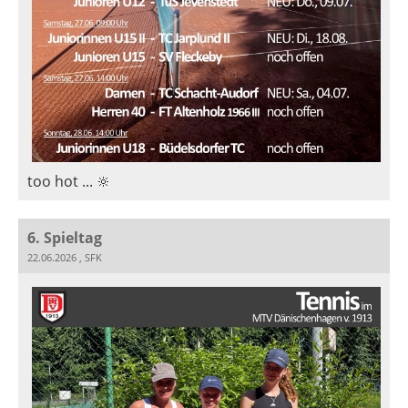
too hot ... 🔆
6. Spieltag
22.06.2026
, SFK