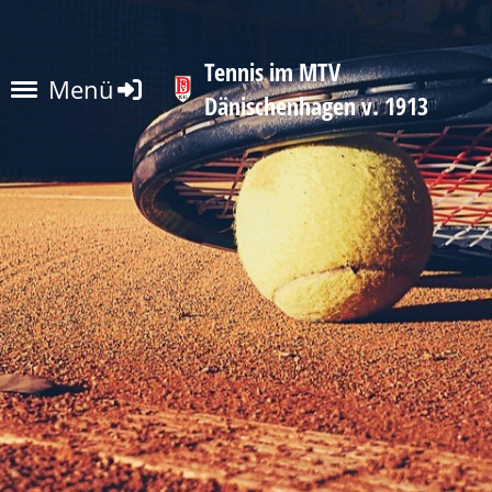
Tennis im MTV
Menü
Dänischenhagen v. 1913