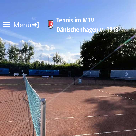
Tennis im MTV
Menü
Dänischenhagen v. 1913