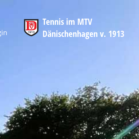
Tennis im MTV
gin
Dänischenhagen v. 1913