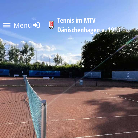
Tennis im MTV
Menü
Dänischenhagen v. 1913