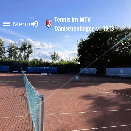
Tennis im MTV
Menü
Dänischenhagen v. 1913