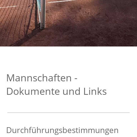
Mannschaften -
Dokumente und Links
Durchführungsbestimmungen