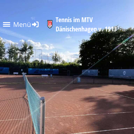
Tennis im MTV
Menü
Dänischenhagen v. 1913