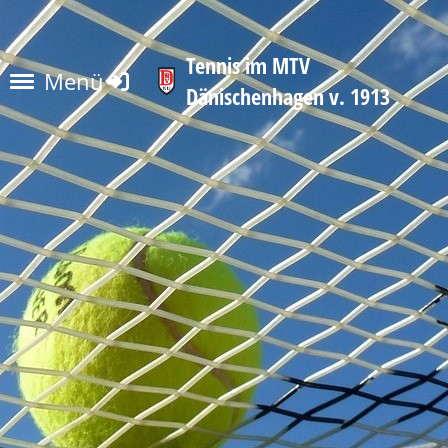
Tennis im MTV
Menü
Dänischenhagen v. 1913